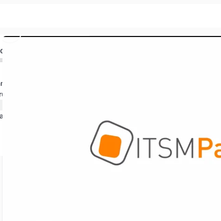
lossen
mmen!
rung
agen – DevOps Einführung