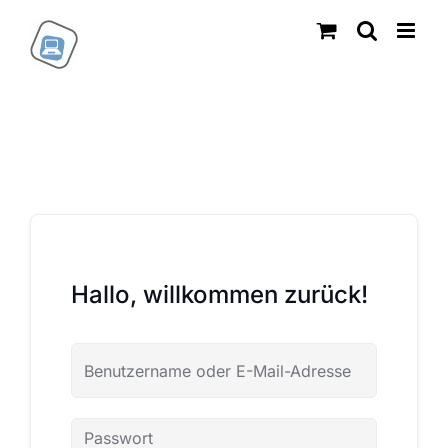
Zum
Inhalt
springen
Hallo, willkommen zurück!