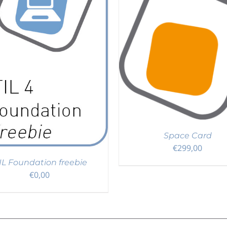
N DEN WARENKORB
/
DETAILS
IN DEN WARENKORB
/
Space Card
€
299,00
TIL Foundation freebie
€
0,00