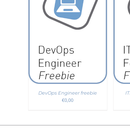
I
/
DETAILS
IN DEN WARENKORB
/
DETAILS
DevOps Engineer freebie
I
€
0,00