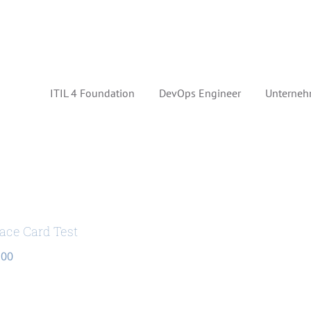
ITIL 4 Foundation
DevOps Engineer
Unterneh
ace Card Test
,00