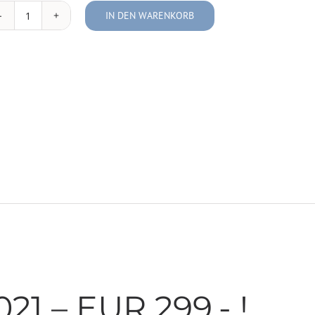
IN DEN WARENKORB
Space
Card
Test
Menge
21 – EUR 299,- !