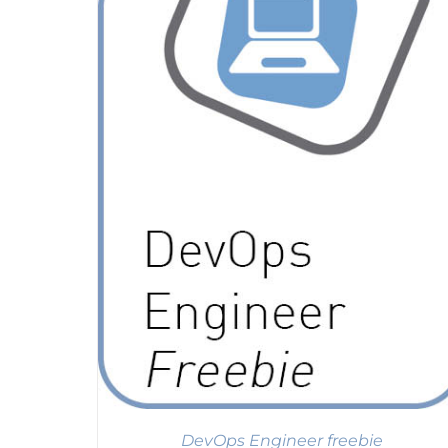
ILS
DevOps Engineer freebie