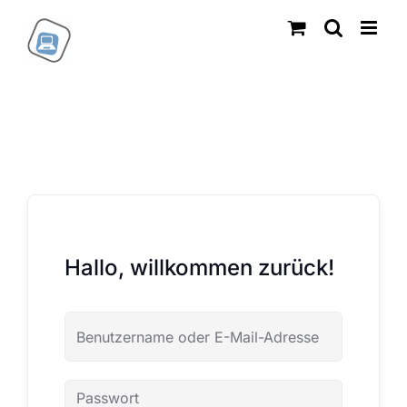
Zum
Inhalt
springen
Hallo, willkommen zurück!