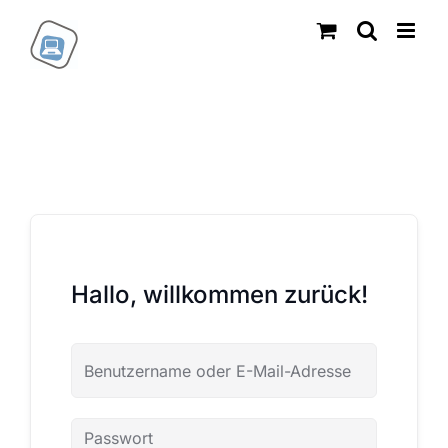
Zum
Inhalt
springen
Hallo, willkommen zurück!