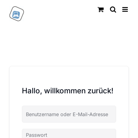
Zum
Inhalt
springen
Hallo, willkommen zurück!