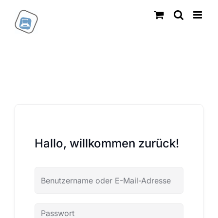
Zum
Inhalt
springen
Hallo, willkommen zurück!