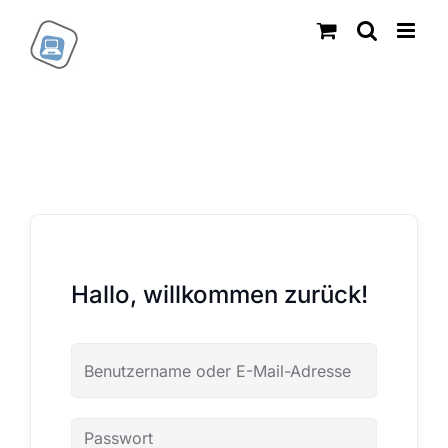
Zum
Inhalt
springen
Hallo, willkommen zurück!