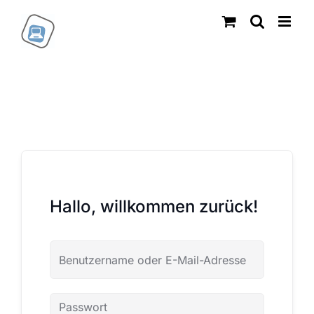
Zum
Inhalt
springen
Hallo, willkommen zurück!