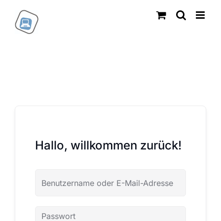
Zum
Inhalt
springen
Hallo, willkommen zurück!