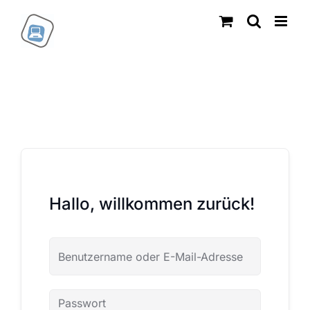
Zum
Inhalt
springen
Hallo, willkommen zurück!