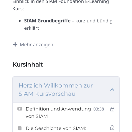
Einblick in den SIAM Foundation E-Learning
Kurs:
SIAM Grundbegriffe
– kurz und bündig
erklärt
Quiz
– jedes Kursmodul enthält
Wiederholungsfragen. Damit überprüfst
Mehr anzeigen
du deinen Lernfortschritt und bereitest
dich ganz nebenbei auf die
Kursinhalt
Zertifizierungsprüfung vor.
Herzlich Willkommen zur
SIAM Kursvorschau
Definition und Anwendung
03:38
von SIAM
Die Geschichte von SIAM: