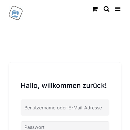
Zum
Inhalt
springen
Hallo, willkommen zurück!