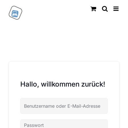
Zum
Inhalt
springen
Hallo, willkommen zurück!