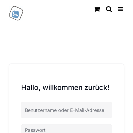
Zum
Inhalt
springen
Hallo, willkommen zurück!