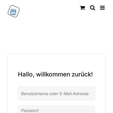
Zum
Inhalt
springen
Hallo, willkommen zurück!