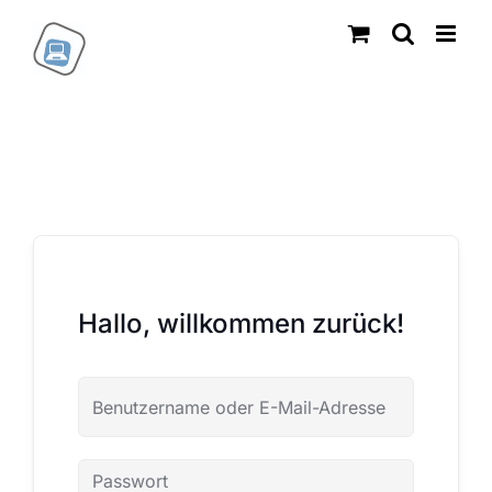
Zum
Inhalt
springen
Hallo, willkommen zurück!