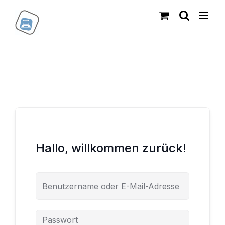
Zum
Inhalt
springen
Hallo, willkommen zurück!