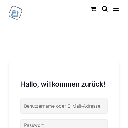
Zum
Inhalt
springen
Hallo, willkommen zurück!