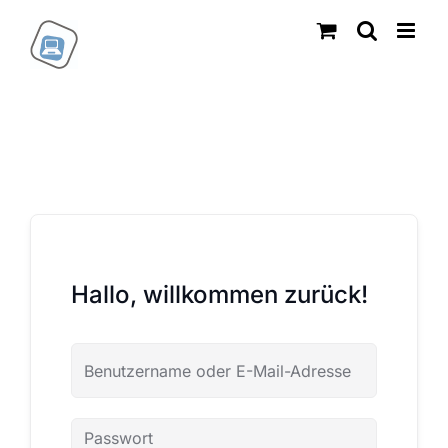
Zum
Inhalt
springen
Hallo, willkommen zurück!