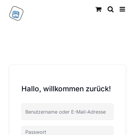
Zum
Inhalt
springen
Hallo, willkommen zurück!