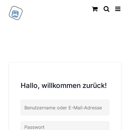
Zum
Inhalt
springen
Hallo, willkommen zurück!