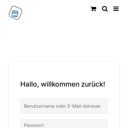
Zum
Inhalt
springen
Hallo, willkommen zurück!