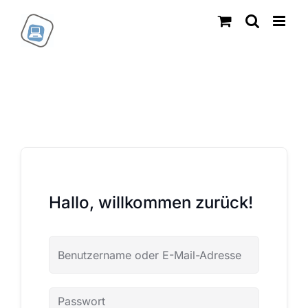
Zum
Inhalt
springen
Hallo, willkommen zurück!