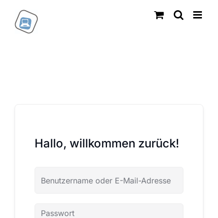
Zum
Inhalt
springen
Hallo, willkommen zurück!