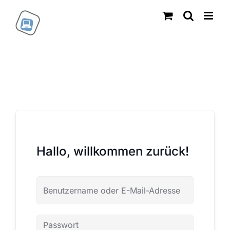
Zum
Inhalt
springen
Hallo, willkommen zurück!