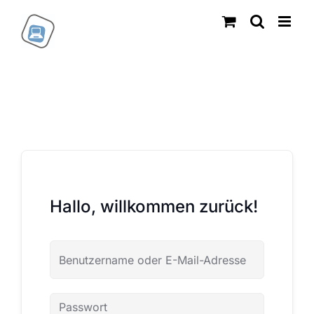
Zum
Inhalt
springen
Hallo, willkommen zurück!