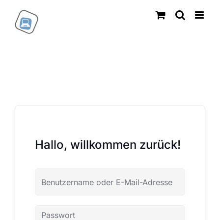
Zum
Inhalt
springen
Hallo, willkommen zurück!