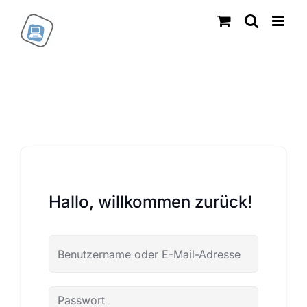
Zum
Inhalt
springen
Hallo, willkommen zurück!