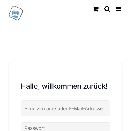
Zum
Inhalt
springen
Hallo, willkommen zurück!