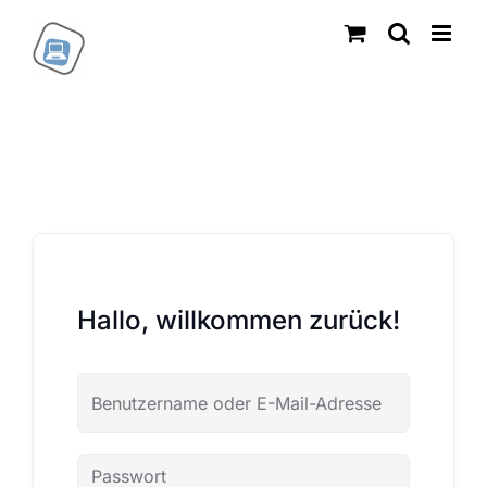
Zum
Inhalt
springen
Hallo, willkommen zurück!