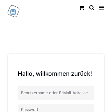
Zum
Inhalt
springen
Hallo, willkommen zurück!