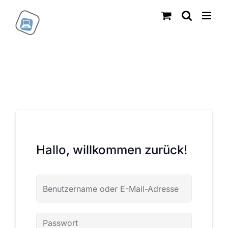
Zum
Inhalt
springen
Hallo, willkommen zurück!