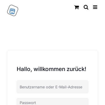
Zum
Inhalt
springen
Hallo, willkommen zurück!