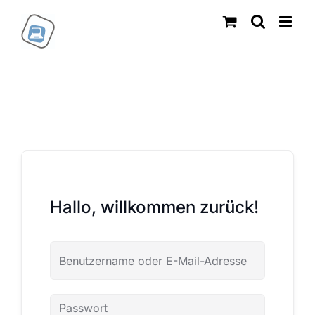
Zum
Inhalt
springen
Hallo, willkommen zurück!