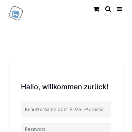
Zum
Inhalt
springen
Hallo, willkommen zurück!