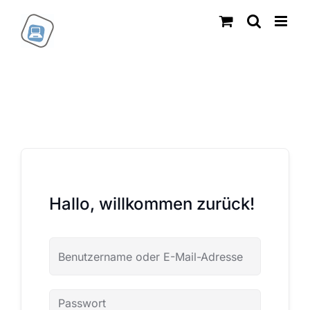
Zum
Inhalt
springen
Hallo, willkommen zurück!