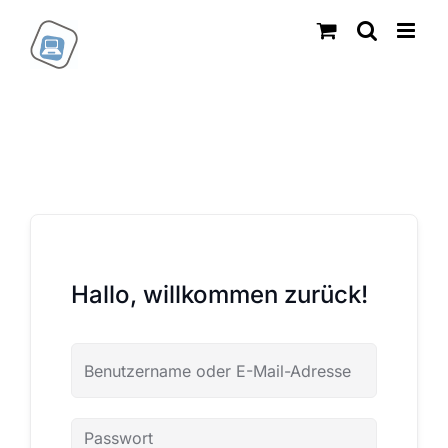
Zum
Inhalt
springen
Hallo, willkommen zurück!