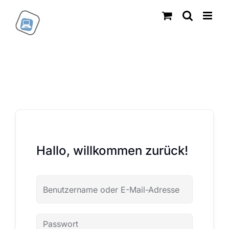
Zum
Inhalt
springen
Hallo, willkommen zurück!