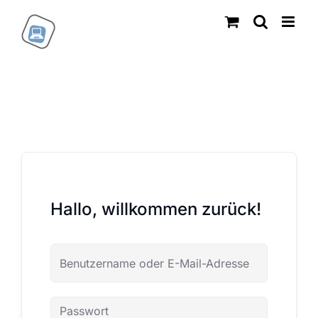
Zum
Inhalt
springen
Hallo, willkommen zurück!