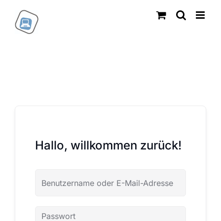
Zum
Inhalt
springen
Hallo, willkommen zurück!