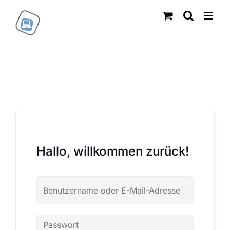
Zum
Inhalt
springen
Hallo, willkommen zurück!