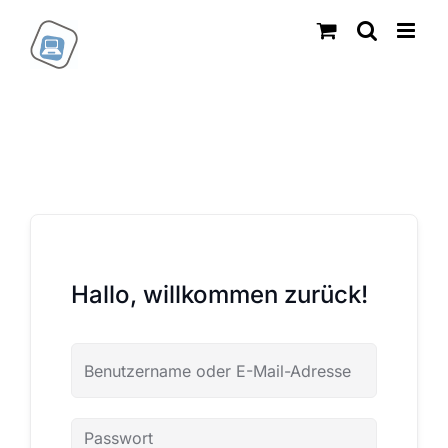
Zum
Inhalt
springen
Hallo, willkommen zurück!