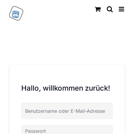
Zum
Inhalt
springen
Hallo, willkommen zurück!