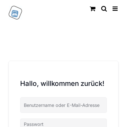
Zum
Inhalt
springen
Hallo, willkommen zurück!