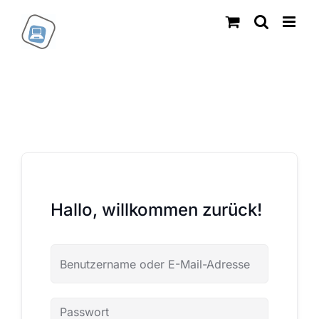
Zum
Inhalt
springen
Hallo, willkommen zurück!