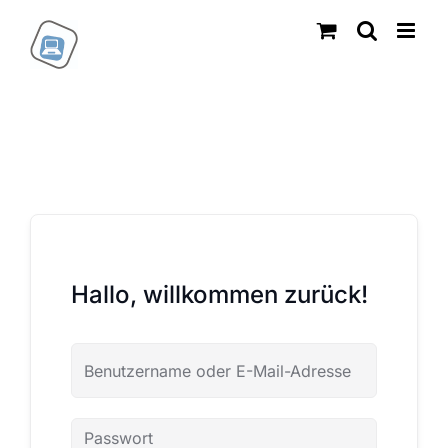
Zum
Inhalt
springen
Hallo, willkommen zurück!