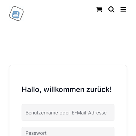
Zum
Inhalt
springen
Hallo, willkommen zurück!